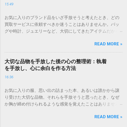
15:49
ックしてみる] ＜ 家の中を見渡したとき、いつか使うかもし
れないと保管しているものや、思い出がつまった品々に囲ま
お気に入りのブランド品をいざ手放そうと考えたとき、どの
れて、息苦しさを感じていませんか。ものは本来、私たちが
買取サービスに依頼すべきか迷うことはありませんか。バッ
より快適に暮らすために存在するはずです。しかし、増えす
グや時計、ジュエリーなど、大切にしてきたアイテムだから
ぎた持ち物は、時に心の重荷や生活スペースの圧迫という形
こそ、納得のいく結果で取引を終えたいと願うのは自然なこ
でストレスとなってしまいます。 今の暮らしをより心地よい
READ MORE »
とです。 しかし、買取店によって査定基準や得意とするブラ
ものに変えるためには、持ち物を整理し、今の自分に本当に
ンドは大きく異なります。「どこに頼んでも同じ」と思って
必要なものを選び取ることが大切です。この記事では、大切
適当に選んでしまうと、本来の価値よりも低い金額で手放す
にしてきた品物を手放す際の心構えから、後悔しない査定の
大切な品物を手放した後の心の整理術：執着
ことになりかねません。 この記事では、ブランド品買取サー
コツ、そして整理を前向きな習慣にするための具体的なステ
を手放し、心に余白を作る方法
ビスを比較する際に注目すべき具体的なポイントと、あなた
ップを解説します。 今の暮らしに「整理」が必要な理由 整理
16:36
に最適なサービスを見つけるための選び方を詳しく解説しま
とは、単にものを捨てる作業ではありません。それは、自分
す。 買取サービスを選ぶための3つの重要指標 多くの買取業
自身の価値観を再確認し、これからの時間をより豊かに過ご
お気に入りの服、思い出の詰まった本、あるいは誰かから譲
者が存在しますが、その中から信頼できる店舗を見極めるた
すための「選択のプロセス」です。 持ち物を手放すことで得
り受けた大切な品物。それらを手放そうと思ったとき、なぜ
めには、以下の3つの指標をチェックすることが大切です。 1.
られる心理的メリット 多くのものに囲まれていると、私たち
か胸が締め付けられるような感覚を覚えたことはありません
得意分野とブランドの専門性 買取店にはそれぞれ「強み」が
の脳は常に無意識の情報を処理し続け、知らず知らずのうち
か。物を手放すことは、単なる「整理整頓」ではなく、自分
あります。高級時計に強い店舗、ヴィンテージのバッグを高
に疲労を蓄積させてしまいます。不要なものを手放すと、視
READ MORE »
の心と向き合う深いプロセスです。 「いつか使うかもしれな
く評価する店舗、あるいは特定のブランドに特化した専門店
覚的なノイズが減り、心に大きな余裕が生まれます。 自分が
い」「もったいない」という気持ちが捨てられず、結果とし
など、特色はさまざまです。 自分が手放したいアイテムの種