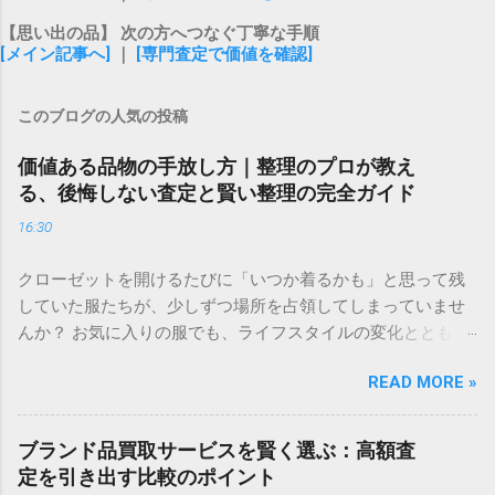
【思い出の品】 次の方へつなぐ丁寧な手順
[メイン記事へ]
｜
[専門査定で価値を確認]
このブログの人気の投稿
価値ある品物の手放し方｜整理のプロが教え
る、後悔しない査定と賢い整理の完全ガイド
16:30
クローゼットを開けるたびに「いつか着るかも」と思って残
していた服たちが、少しずつ場所を占領してしまっていませ
んか？ お気に入りの服でも、ライフスタイルの変化ととも
に、袖を通す機会が自然と減ってしまうことは誰にでもあり
READ MORE »
ますよね。無理に捨てる必要はありませんが、新しい服を迎
えるスペースを空けておくと、日々の暮らしが驚くほど軽や
かになります。 もし、眠っている洋服を整えて手放すことを
ブランド品買取サービスを賢く選ぶ：高額査
検討されているなら、手軽に状態を確認できるサービスを利
定を引き出す比較のポイント
用するのがおすすめです。 ＞ [自分に合った手放し方をチェ