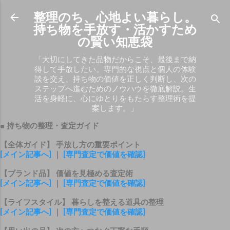
スキップしてメイン コンテンツに移動
整理のち、心地よい暮らし。
持ち物を手放す・活かすため
の賢い知恵袋
「大切にしてきた品物だからこそ、最後まで納
得して手放したい。専門的な視点と個人の体験
談を交え、持ち物の価値を正しく判断し、次の
ステップへ進むためのノウハウを徹底解説。生
活を身軽に、心にゆとりをもたらす整理術を提
案します。」
■ 持ち物の整理・査定ガイド
【全体ガイド】 手放し方の重要ポイント
[メイン記事へ]
｜
[専門査定で価値を確認]
【ブランド品】 価値を見極める査定術
[メイン記事へ]
｜
[専門査定で価値を確認]
【ライフスタイル】 暮らしを整える道具の整理
[メイン記事へ]
｜
[専門査定で価値を確認]