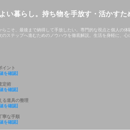
スキップしてメイン コンテンツに移動
よい暮らし。持ち物を手放す・活かすた
からこそ、最後まで納得して手放したい。専門的な視点と個人の体
次のステップへ進むためのノウハウを徹底解説。生活を身軽に、心
ポイント
値を確認]
査定術
値を確認]
える道具の整理
値を確認]
丁寧な手順
値を確認]