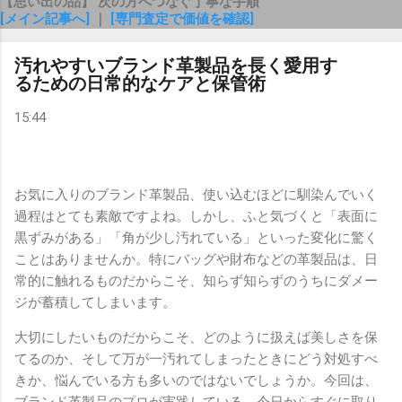
【思い出の品】 次の方へつなぐ丁寧な手順
[メイン記事へ]
｜
[専門査定で価値を確認]
汚れやすいブランド革製品を長く愛用す
るための日常的なケアと保管術
15:44
お気に入りのブランド革製品、使い込むほどに馴染んでいく
過程はとても素敵ですよね。しかし、ふと気づくと「表面に
黒ずみがある」「角が少し汚れている」といった変化に驚く
ことはありませんか。特にバッグや財布などの革製品は、日
常的に触れるものだからこそ、知らず知らずのうちにダメー
ジが蓄積してしまいます。
大切にしたいものだからこそ、どのように扱えば美しさを保
てるのか、そして万が一汚れてしまったときにどう対処すべ
きか、悩んでいる方も多いのではないでしょうか。今回は、
ブランド革製品のプロが実践している、今日からすぐに取り