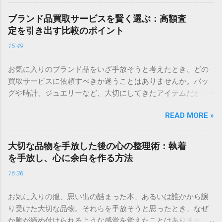
えるスペースを空けておくと、日々の暮らしが驚くほど軽や
かになります。 もし、眠っている洋服を整えて手放すことを
ブランド品買取サービスを賢く選ぶ：高額査
検討されているなら、手軽に状態を確認できるサービスを利
定を引き出す比較のポイント
用するのがおすすめです。 ＞ [自分に合った手放し方をチェ
15:49
ックしてみる] ＜ 家の中を見渡したとき、いつか使うかもし
れないと保管しているものや、思い出がつまった品々に囲ま
お気に入りのブランド品をいざ手放そうと考えたとき、どの
れて、息苦しさを感じていませんか。ものは本来、私たちが
買取サービスに依頼すべきか迷うことはありませんか。バッ
より快適に暮らすために存在するはずです。しかし、増えす
グや時計、ジュエリーなど、大切にしてきたアイテムだから
ぎた持ち物は、時に心の重荷や生活スペースの圧迫という形
こそ、納得のいく結果で取引を終えたいと願うのは自然なこ
でストレスとなってしまいます。 今の暮らしをより心地よい
READ MORE »
とです。 しかし、買取店によって査定基準や得意とするブラ
ものに変えるためには、持ち物を整理し、今の自分に本当に
ンドは大きく異なります。「どこに頼んでも同じ」と思って
必要なものを選び取ることが大切です。この記事では、大切
適当に選んでしまうと、本来の価値よりも低い金額で手放す
にしてきた品物を手放す際の心構えから、後悔しない査定の
大切な品物を手放した後の心の整理術：執着
ことになりかねません。 この記事では、ブランド品買取サー
コツ、そして整理を前向きな習慣にするための具体的なステ
を手放し、心に余白を作る方法
ビスを比較する際に注目すべき具体的なポイントと、あなた
ップを解説します。 今の暮らしに「整理」が必要な理由 整理
16:36
に最適なサービスを見つけるための選び方を詳しく解説しま
とは、単にものを捨てる作業ではありません。それは、自分
す。 買取サービスを選ぶための3つの重要指標 多くの買取業
自身の価値観を再確認し、これからの時間をより豊かに過ご
お気に入りの服、思い出の詰まった本、あるいは誰かから譲
者が存在しますが、その中から信頼できる店舗を見極めるた
すための「選択のプロセス」です。 持ち物を手放すことで得
り受けた大切な品物。それらを手放そうと思ったとき、なぜ
めには、以下の3つの指標をチェックすることが大切です。 1.
られる心理的メリット 多くのものに囲まれていると、私たち
か胸が締め付けられるような感覚を覚えたことはありません