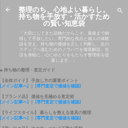
スキップしてメイン コンテンツに移動
整理のち、心地よい暮らし。
持ち物を手放す・活かすため
の賢い知恵袋
「大切にしてきた品物だからこそ、最後まで納
得して手放したい。専門的な視点と個人の体験
談を交え、持ち物の価値を正しく判断し、次の
ステップへ進むためのノウハウを徹底解説。生
活を身軽に、心にゆとりをもたらす整理術を提
案します。」
■ 持ち物の整理・査定ガイド
【全体ガイド】 手放し方の重要ポイント
[メイン記事へ]
｜
[専門査定で価値を確認]
【ブランド品】 価値を見極める査定術
[メイン記事へ]
｜
[専門査定で価値を確認]
【ライフスタイル】 暮らしを整える道具の整理
[メイン記事へ]
｜
[専門査定で価値を確認]