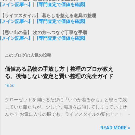
[メイン記事へ]
｜
[専門査定で価値を確認]
【ライフスタイル】 暮らしを整える道具の整理
[メイン記事へ]
｜
[専門査定で価値を確認]
【思い出の品】 次の方へつなぐ丁寧な手順
[メイン記事へ]
｜
[専門査定で価値を確認]
このブログの人気の投稿
価値ある品物の手放し方｜整理のプロが教え
る、後悔しない査定と賢い整理の完全ガイド
16:30
クローゼットを開けるたびに「いつか着るかも」と思って残
していた服たちが、少しずつ場所を占領してしまっていませ
んか？ お気に入りの服でも、ライフスタイルの変化ととも
に、袖を通す機会が自然と減ってしまうことは誰にでもあり
READ MORE »
ますよね。無理に捨てる必要はありませんが、新しい服を迎