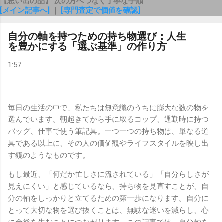
【思い出の品】 次の方へつなぐ丁寧な手順
[メイン記事へ]
｜
[専門査定で価値を確認]
自分の軸を持つための持ち物選び：人生
を豊かにする「選ぶ基準」の作り方
1:57
毎日の生活の中で、私たちは無意識のうちに膨大な数の物を
選んでいます。朝起きてから手に取るコップ、通勤時に持つ
バッグ、仕事で使う筆記具。一つ一つの持ち物は、単なる道
具である以上に、その人の価値観やライフスタイルを映し出
す鏡のようなものです。
もし最近、「何だか忙しさに流されている」「自分らしさが
見えにくい」と感じているなら、持ち物を見直すことが、自
分の軸をしっかりと立てるための第一歩になります。自分に
とって大切な物を選び抜くことは、無駄な迷いを減らし、心
に余裕を生むことにつながります。この記事では、自分軸を