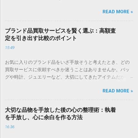
に、袖を通す機会が自然と減ってしまうことは誰にでもあり
READ MORE »
ますよね。無理に捨てる必要はありませんが、新しい服を迎
えるスペースを空けておくと、日々の暮らしが驚くほど軽や
かになります。 もし、眠っている洋服を整えて手放すことを
ブランド品買取サービスを賢く選ぶ：高額査
検討されているなら、手軽に状態を確認できるサービスを利
定を引き出す比較のポイント
用するのがおすすめです。 ＞ [自分に合った手放し方をチェ
15:49
ックしてみる] ＜ 家の中を見渡したとき、いつか使うかもし
れないと保管しているものや、思い出がつまった品々に囲ま
お気に入りのブランド品をいざ手放そうと考えたとき、どの
れて、息苦しさを感じていませんか。ものは本来、私たちが
買取サービスに依頼すべきか迷うことはありませんか。バッ
より快適に暮らすために存在するはずです。しかし、増えす
グや時計、ジュエリーなど、大切にしてきたアイテムだから
ぎた持ち物は、時に心の重荷や生活スペースの圧迫という形
こそ、納得のいく結果で取引を終えたいと願うのは自然なこ
でストレスとなってしまいます。 今の暮らしをより心地よい
READ MORE »
とです。 しかし、買取店によって査定基準や得意とするブラ
ものに変えるためには、持ち物を整理し、今の自分に本当に
ンドは大きく異なります。「どこに頼んでも同じ」と思って
必要なものを選び取ることが大切です。この記事では、大切
適当に選んでしまうと、本来の価値よりも低い金額で手放す
にしてきた品物を手放す際の心構えから、後悔しない査定の
大切な品物を手放した後の心の整理術：執着
ことになりかねません。 この記事では、ブランド品買取サー
コツ、そして整理を前向きな習慣にするための具体的なステ
を手放し、心に余白を作る方法
ビスを比較する際に注目すべき具体的なポイントと、あなた
ップを解説します。 今の暮らしに「整理」が必要な理由 整理
16:36
に最適なサービスを見つけるための選び方を詳しく解説しま
とは、単にものを捨てる作業ではありません。それは、自分
す。 買取サービスを選ぶための3つの重要指標 多くの買取業