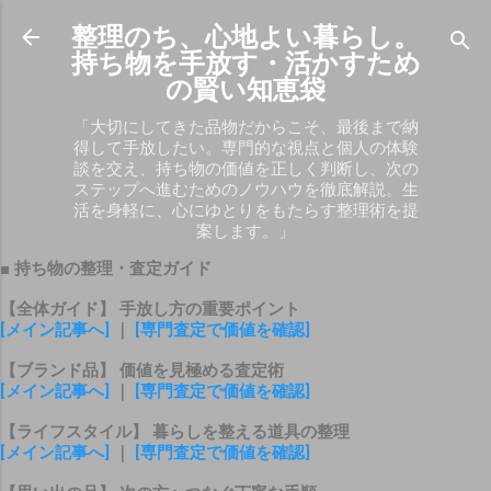
スキップしてメイン コンテンツに移動
整理のち、心地よい暮らし。
持ち物を手放す・活かすため
の賢い知恵袋
「大切にしてきた品物だからこそ、最後まで納
得して手放したい。専門的な視点と個人の体験
談を交え、持ち物の価値を正しく判断し、次の
ステップへ進むためのノウハウを徹底解説。生
活を身軽に、心にゆとりをもたらす整理術を提
案します。」
■ 持ち物の整理・査定ガイド
【全体ガイド】 手放し方の重要ポイント
[メイン記事へ]
｜
[専門査定で価値を確認]
【ブランド品】 価値を見極める査定術
[メイン記事へ]
｜
[専門査定で価値を確認]
【ライフスタイル】 暮らしを整える道具の整理
[メイン記事へ]
｜
[専門査定で価値を確認]