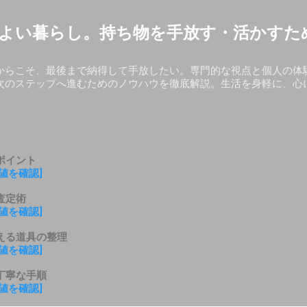
スキップしてメイン コンテンツに移動
よい暮らし。持ち物を手放す・活かすた
からこそ、最後まで納得して手放したい。専門的な視点と個人の体
次のステップへ進むためのノウハウを徹底解説。生活を身軽に、心
ポイント
値を確認]
査定術
値を確認]
える道具の整理
値を確認]
丁寧な手順
値を確認]