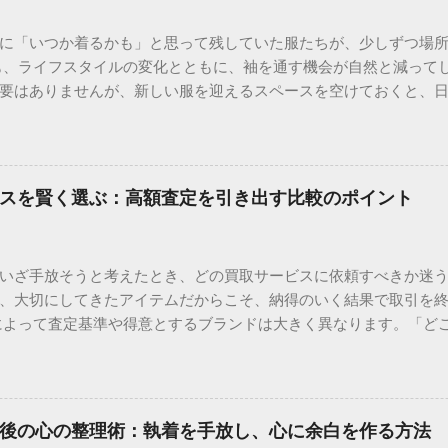
に「いつか着るかも」と思って残していた服たちが、少しずつ場
も、ライフスタイルの変化とともに、袖を通す機会が自然と減って
要はありませんが、新しい服を迎えるスペースを空けておくと、
っている洋服を整えて手放すことを検討されているなら、手軽に状
 ＞ [自分に合った手放し方をチェックしてみる] ＜ 家の中を見
のや、思い出がつまった品々に囲まれて、息苦しさを感じていま
存在するはずです。しかし、増えすぎた持ち物は、時に心の重荷
スを賢く選ぶ：高額査定を引き出す比較のポイント
います。 今の暮らしをより心地よいものに変えるためには、持ち
ことが大切です。この記事では、大切にしてきた品物を手放す際
向きな習慣にするための具体的なステップを解説します。 今の暮
いざ手放そうと考えたとき、どの買取サービスに依頼すべきか迷
捨てる作業ではありません。それは、自分自身の価値観を再確認し
、大切にしてきたアイテムだからこそ、納得のいく結果で取引を
プロセス」です。 持ち物を手放すことで得られる心理的メリット 
によって査定基準や得意とするブランドは大きく異なります。「ど
識の情報を処理し続け、知らず知らずのうちに疲労を蓄積させて
本来の価値よりも低い金額で手放すことになりかねません。 この
減り、心に大きな余裕が生まれます。 自分が本当に大切にしたい
目すべき具体的なポイントと、あなたに最適なサービスを見つけ
。「これを持っている自分」ではなく、「これを選び取った自分
選ぶための3つの重要指標 多くの買取業者が存在しますが、その中
定感を得られるようになります。 定期的な見直しがもたらす空間の
の指標をチェックすることが大切です。 1. 得意分野とブランドの専
が溢れた状態では、新しいアイデアや新しい習慣を受け入れるス
後の心の整理術：執着を手放し、心に余白を作る方法
時計に強い店舗、ヴィンテージのバッグを高く評価する店舗、あ