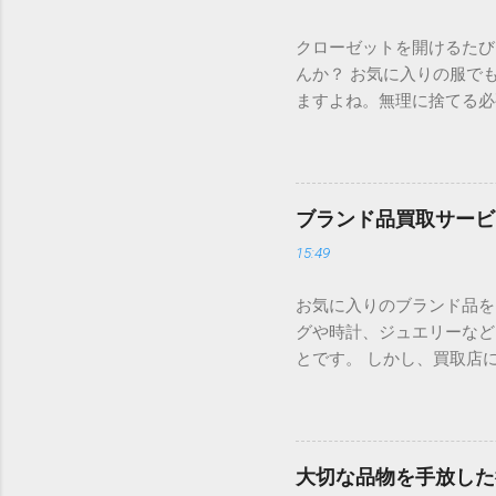
クローゼットを開けるたび
んか？ お気に入りの服で
ますよね。無理に捨てる必
かになります。 もし、眠
利用するのがおすすめです。
しれないと保管しているも
がより快適に暮らすために
ブランド品買取サービ
形でストレスとなってしま
15:49
当に必要なものを選び取る
定のコツ、そして整理を前
お気に入りのブランド品を
由 整理とは、単にものを
グや時計、ジュエリーなど
かに過ごすための「選択の
とです。 しかし、買取店
と、私たちの脳は常に無意
て適当に選んでしまうと、
放すと、視覚的なノイズが
サービスを比較する際に注
は、自己肯定感を高めます
します。 買取サービスを
断力が磨かれ、精神的な安
めるためには、以下の3つ
ば人生のステージです。物
大切な品物を手放した
「強み」があります。高級