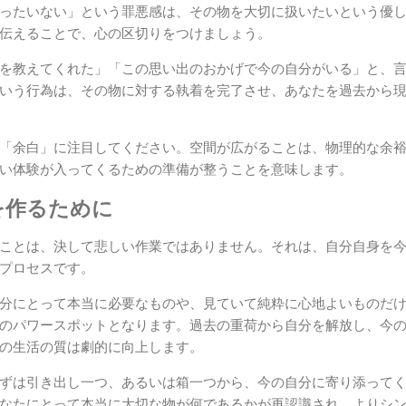
ったいない」という罪悪感は、その物を大切に扱いたいという優
伝えることで、心の区切りをつけましょう。
を教えてくれた」「この思い出のおかげで今の自分がいる」と、
いう行為は、その物に対する執着を完了させ、あなたを過去から
「余白」に注目してください。空間が広がることは、物理的な余
い体験が入ってくるための準備が整うことを意味します。
を作るために
ことは、決して悲しい作業ではありません。それは、自分自身を
プロセスです。
分にとって本当に必要なものや、見ていて純粋に心地よいものだ
のパワースポットとなります。過去の重荷から自分を解放し、今
の生活の質は劇的に向上します。
ずは引き出し一つ、あるいは箱一つから、今の自分に寄り添って
なたにとって本当に大切な物が何であるかが再認識され、よりシ