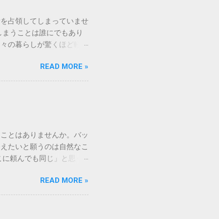
所を占領してしまっていませ
しまうことは誰にでもあり
日々の暮らしが驚くほど軽や
態を確認できるサービスを
READ MORE »
渡したとき、いつか使うかも
せんか。ものは本来、私たち
や生活スペースの圧迫という
物を整理し、今の自分に本
の心構えから、後悔しない査
らしに「整理」が必要な理
うことはありませんか。バッ
、これからの時間をより豊
終えたいと願うのは自然なこ
多くのものに囲まれている
こに頼んでも同じ」と思っ
しまいます。不要なものを手
記事では、ブランド品買取
ものだけに囲まれる生活
READ MORE »
るための選び方を詳しく解説
」を認めることで、日々の判
から信頼できる店舗を見極
ゆとり 生活空間は、いわ
門性 買取店にはそれぞれ
ペースがありません。定期的
るいは特定のブランドに特化